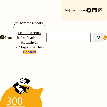
Aller
au
Faceboo
Linke
Ins
Rejoignez-nous
contenu
Qui sommes-nous
?
Les adhérents
Rechercher
Infos Pratiques
Actualités
Le Magazine Hello
Contact