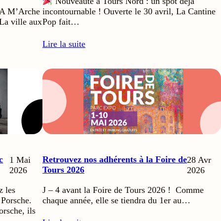
Nouveauté à Tours Nord : un spot déjà
 CA M’Arche
incontournable ! Ouverte le 30 avril, La Cantine
a ville aux
Pop fait…
Lire la suite
c
Retrouvez nos adhérents à la Foire de
1 Mai
28 Avr
Tours 2026
2026
2026
z les
J – 4 avant la Foire de Tours 2026 ! Comme
 Porsche.
chaque année, elle se tiendra du 1er au…
rsche, ils