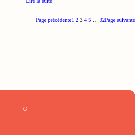
Lire la suite
Page précédente
1
2
3
4
5
…
32
Page suivante