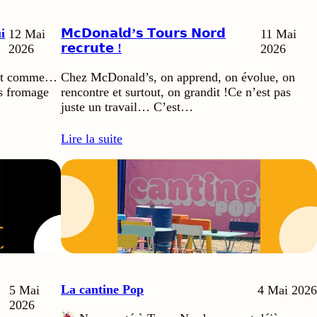
i
𝗠𝗰𝗗𝗼𝗻𝗮𝗹𝗱’𝘀 𝗧𝗼𝘂𝗿𝘀 𝗡𝗼𝗿𝗱
12 Mai
11 Mai
𝗿𝗲𝗰𝗿𝘂𝘁𝗲 !
2026
2026
’est comme…
Chez McDonald’s, on apprend, on évolue, on
ns fromage
rencontre et surtout, on grandit !Ce n’est pas
juste un travail… C’est…
Lire la suite
La cantine Pop
5 Mai
4 Mai 2026
2026