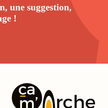
n, une suggestion,
age
!