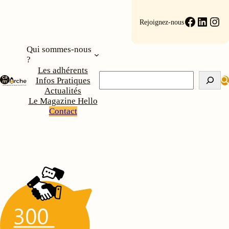
Aller
au
Faceboo
Linke
Ins
Rejoignez-nous
contenu
Qui sommes-nous
?
Les adhérents
Rechercher
Infos Pratiques
Actualités
Le Magazine Hello
Contact