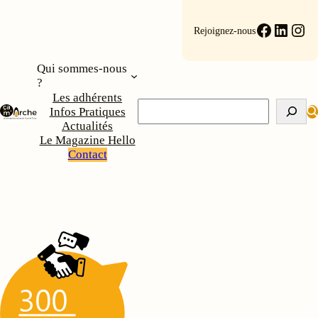
Aller
au
Faceboo
Linke
Ins
Rejoignez-nous
contenu
Qui sommes-nous
?
Les adhérents
Rechercher
Infos Pratiques
Actualités
Le Magazine Hello
Contact