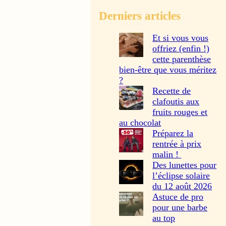
Derniers articles
Et si vous vous
offriez (enfin !)
cette parenthèse
bien-être que vous méritez
?
Recette de
clafoutis aux
fruits rouges et
au chocolat
Préparez la
rentrée à prix
malin !
Des lunettes pour
l’éclipse solaire
du 12 août 2026
Astuce de pro
pour une barbe
au top