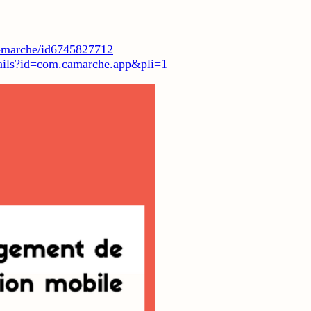
-marche/id6745827712
etails?id=com.camarche.app&pli=1