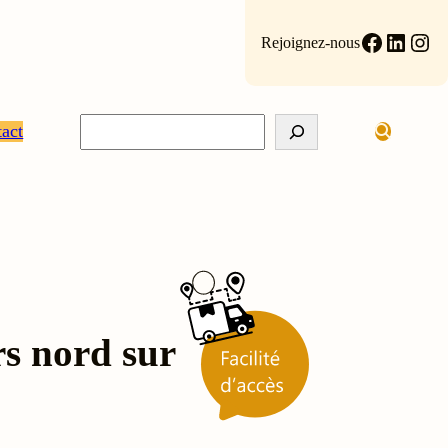
Faceboo
Linke
Ins
Rejoignez-nous
Rechercher
act
rs nord sur