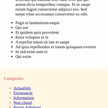
autem dicta temporibus cumque. Et in saepe
rerum fugiat consectetur adipisci eos. Sed
saepe vitae accusamus consectetur ea odit.
Fugit et laudantium eaque
Qui aut
Et quidem quia provident
Error voluptas et in
A repellat totam sit iste et saepe
Ad quia repellendus ut totam quisquam eveniet
In sed enim sunt et
Qui enim
Catégories
Actualités
Evenement
Information
Non classé
Parole Adhérent