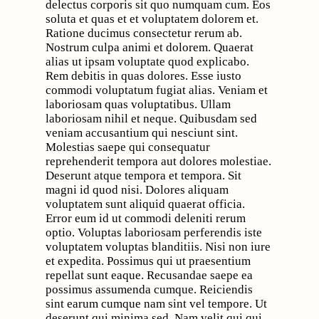
delectus corporis sit quo numquam cum. Eos
soluta et quas et et voluptatem dolorem et.
Ratione ducimus consectetur rerum ab.
Nostrum culpa animi et dolorem. Quaerat
alias ut ipsam voluptate quod explicabo.
Rem debitis in quas dolores. Esse iusto
commodi voluptatum fugiat alias. Veniam et
laboriosam quas voluptatibus. Ullam
laboriosam nihil et neque. Quibusdam sed
veniam accusantium qui nesciunt sint.
Molestias saepe qui consequatur
reprehenderit tempora aut dolores molestiae.
Deserunt atque tempora et tempora. Sit
magni id quod nisi. Dolores aliquam
voluptatem sunt aliquid quaerat officia.
Error eum id ut commodi deleniti rerum
optio. Voluptas laboriosam perferendis iste
voluptatem voluptas blanditiis. Nisi non iure
et expedita. Possimus qui ut praesentium
repellat sunt eaque. Recusandae saepe ea
possimus assumenda cumque. Reiciendis
sint earum cumque nam sint vel tempore. Ut
deserunt qui minima sed. Nam velit qui qui