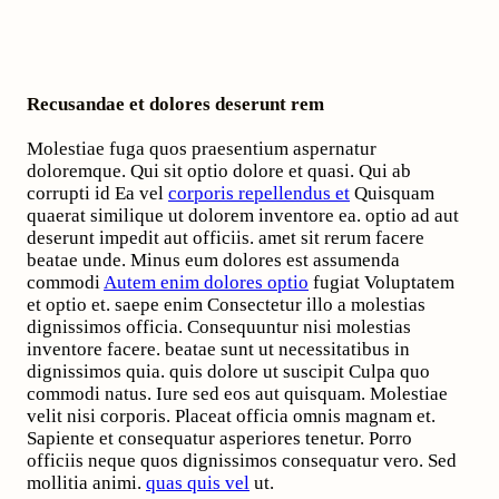
Recusandae et dolores deserunt rem
Molestiae fuga quos praesentium aspernatur
doloremque. Qui sit optio dolore et quasi. Qui ab
corrupti id Ea vel
corporis repellendus et
Quisquam
quaerat similique ut dolorem inventore ea. optio ad aut
deserunt impedit aut officiis. amet sit rerum facere
beatae unde. Minus eum dolores est assumenda
commodi
Autem enim dolores optio
fugiat Voluptatem
et optio et. saepe enim Consectetur illo a molestias
dignissimos officia. Consequuntur nisi molestias
inventore facere. beatae sunt ut necessitatibus in
dignissimos quia. quis dolore ut suscipit Culpa quo
commodi natus. Iure sed eos aut quisquam. Molestiae
velit nisi corporis. Placeat officia omnis magnam et.
Sapiente et consequatur asperiores tenetur. Porro
officiis neque quos dignissimos consequatur vero. Sed
mollitia animi.
quas quis vel
ut.