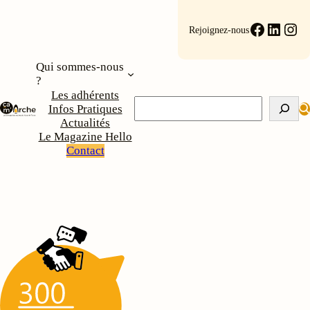
Aller
au
Faceboo
Linke
Ins
Rejoignez-nous
contenu
Qui sommes-nous
?
Les adhérents
Rechercher
Infos Pratiques
Actualités
Le Magazine Hello
Contact