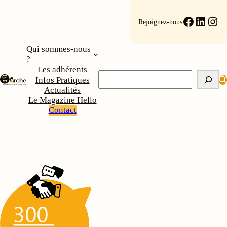
Aller
au
Faceboo
Linke
Ins
Rejoignez-nous
contenu
Qui sommes-nous
?
Les adhérents
Rechercher
Infos Pratiques
Actualités
Le Magazine Hello
Contact