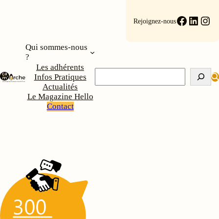
Aller
au
Faceboo
Linke
Ins
Rejoignez-nous
contenu
Qui sommes-nous
?
Les adhérents
Rechercher
Infos Pratiques
Actualités
Le Magazine Hello
Contact