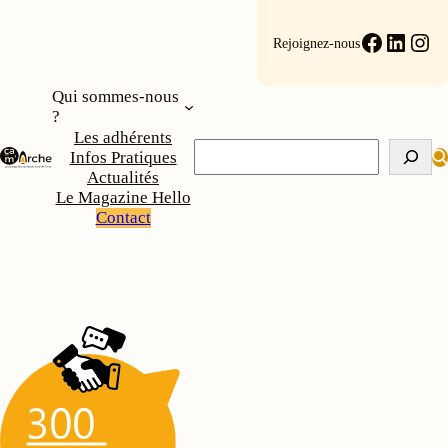
Aller
au
Faceboo
Linke
Ins
Rejoignez-nous
contenu
Qui sommes-nous
?
Les adhérents
Rechercher
Infos Pratiques
Actualités
Le Magazine Hello
Contact