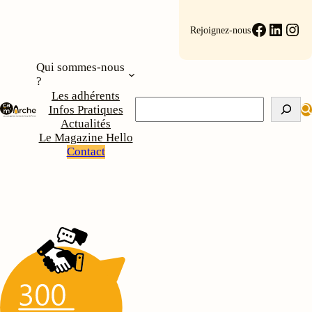
Aller
au
Faceboo
Linke
Ins
Rejoignez-nous
contenu
Qui sommes-nous
?
Les adhérents
Rechercher
Infos Pratiques
Actualités
Le Magazine Hello
Contact