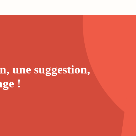
n, une suggestion,
age
!