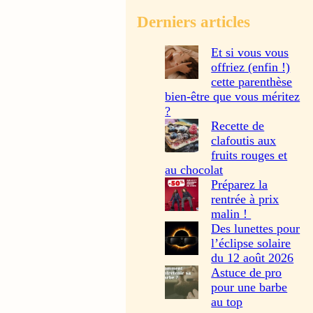
Derniers articles
Et si vous vous
offriez (enfin !)
cette parenthèse
bien-être que vous méritez
?
Recette de
clafoutis aux
fruits rouges et
au chocolat
Préparez la
rentrée à prix
malin !
Des lunettes pour
l’éclipse solaire
du 12 août 2026
Astuce de pro
pour une barbe
au top