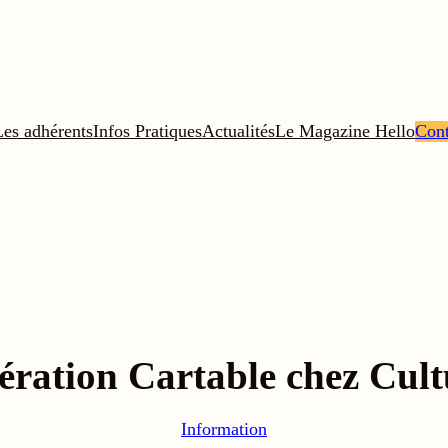
Les adhérents
Infos Pratiques
Actualités
Le Magazine Hello
Cont
ration Cartable chez Cul
Information