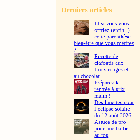
Derniers articles
Et si vous vous
offriez (enfin !)
cette parenthèse
bien-être que vous méritez
?
Recette de
clafoutis aux
fruits rouges et
au chocolat
Préparez la
rentrée à prix
malin !
Des lunettes pour
l’éclipse solaire
du 12 août 2026
Astuce de pro
pour une barbe
au top