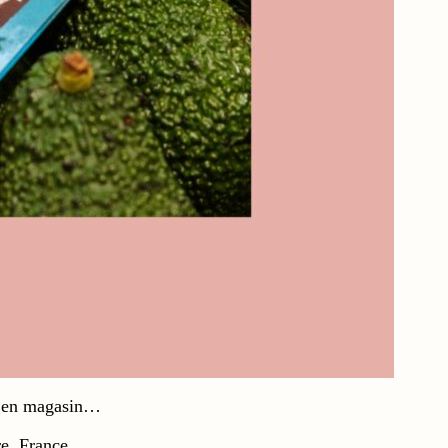
ent en magasin…
e, France