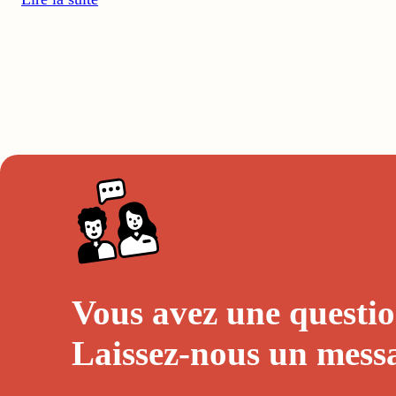
Vous avez une questio
Laissez-nous un
mess