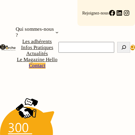
Aller
au
Faceboo
Linke
Ins
Rejoignez-nous
contenu
Qui sommes-nous
?
Les adhérents
Rechercher
Infos Pratiques
Actualités
Le Magazine Hello
Contact