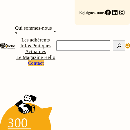
Aller
au
Faceboo
Linke
Ins
Rejoignez-nous
contenu
Qui sommes-nous
?
Les adhérents
Rechercher
Infos Pratiques
Actualités
Le Magazine Hello
Contact