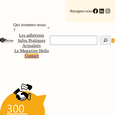
Aller
au
Faceboo
Linke
Ins
Rejoignez-nous
contenu
Qui sommes-nous
?
Les adhérents
Rechercher
Infos Pratiques
Actualités
Le Magazine Hello
Contact