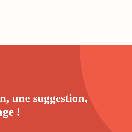
n, une suggestion,
age
!