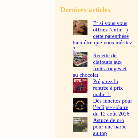
Derniers articles
Et si vous vous
offriez (enfin !)
cette parenthèse
bien-être que vous méritez
?
Recette de
clafoutis aux
fruits rouges et
au chocolat
Préparez la
rentrée à prix
malin !
Des lunettes pour
l’éclipse solaire
du 12 août 2026
Astuce de pro
pour une barbe
au top