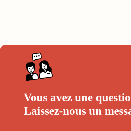
Vous avez une questio
Laissez-nous un
mess