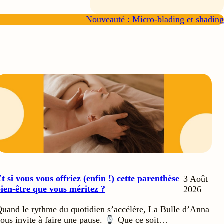
Nouveauté : Micro-blading et shading
t si vous vous offriez (enfin !) cette parenthèse
3 Août
ien-être que vous méritez ?
2026
uand le rythme du quotidien s’accélère, La Bulle d’Anna
ous invite à faire une pause.
Que ce soit…