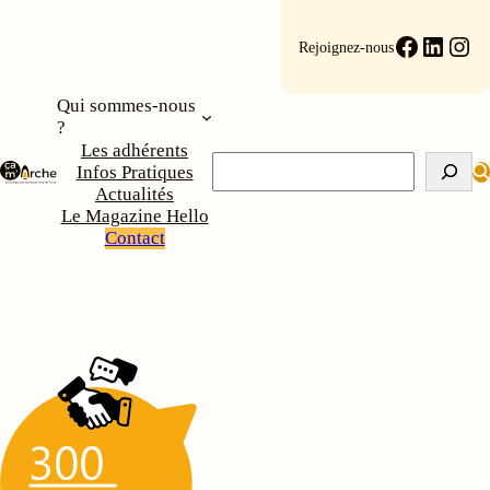
Aller
au
Faceboo
Linke
Ins
Rejoignez-nous
contenu
Qui sommes-nous
?
Les adhérents
Rechercher
Infos Pratiques
Actualités
Le Magazine Hello
Contact