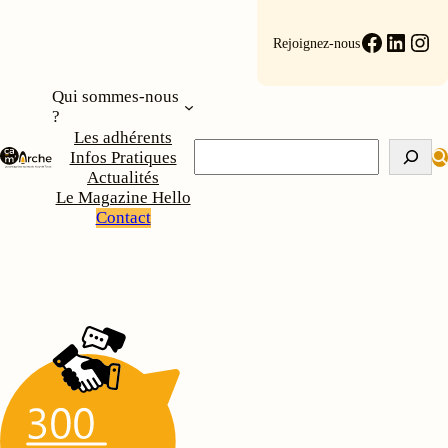
Aller
au
Faceboo
Linke
Ins
Rejoignez-nous
contenu
Qui sommes-nous
?
Les adhérents
Rechercher
Infos Pratiques
Actualités
Le Magazine Hello
Contact