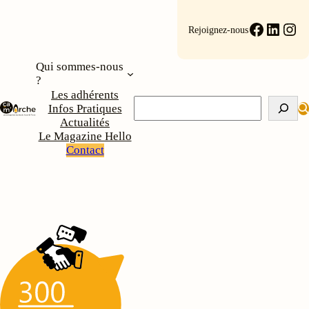
Aller
au
Faceboo
Linke
Ins
Rejoignez-nous
contenu
Qui sommes-nous
?
Les adhérents
Rechercher
Infos Pratiques
Actualités
Le Magazine Hello
Contact