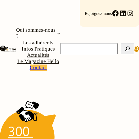
Aller
au
Faceboo
Linke
Ins
Rejoignez-nous
contenu
Qui sommes-nous
?
Les adhérents
Rechercher
Infos Pratiques
Actualités
Le Magazine Hello
Contact