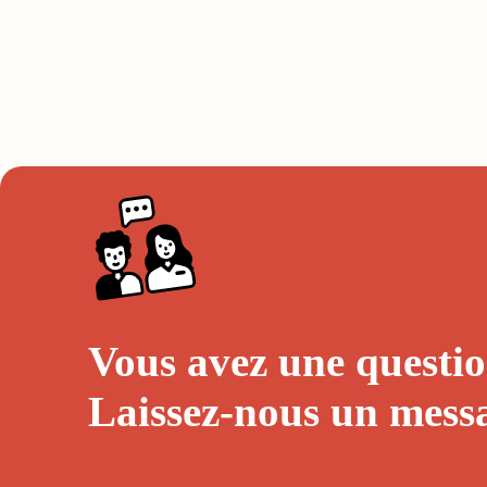
Vous avez une questio
Laissez-nous un
mess