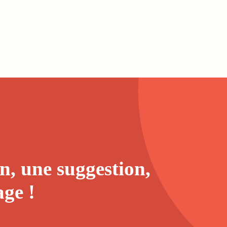
n, une suggestion,
age
!