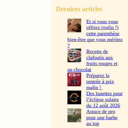
Derniers articles
Et si vous vous
offriez (enfin !)
cette parenthèse
bien-être que vous méritez
?
Recette de
clafoutis aux
fruits rouges et
au chocolat
Préparez la
rentrée à prix
malin !
Des lunettes pour
l’éclipse solaire
du 12 août 2026
Astuce de pro
pour une barbe
au top