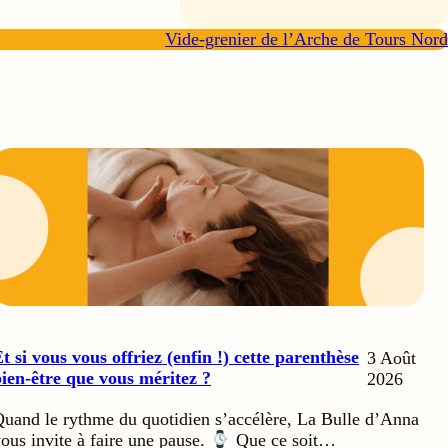
Vide-grenier de l’Arche de Tours Nord
t si vous vous offriez (enfin !) cette parenthèse
3 Août
ien-être que vous méritez ?
2026
uand le rythme du quotidien s’accélère, La Bulle d’Anna
ous invite à faire une pause.
Que ce soit…