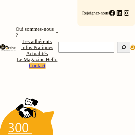
Aller
au
Faceboo
Linke
Ins
Rejoignez-nous
contenu
Qui sommes-nous
?
Les adhérents
Rechercher
Infos Pratiques
Actualités
Le Magazine Hello
Contact