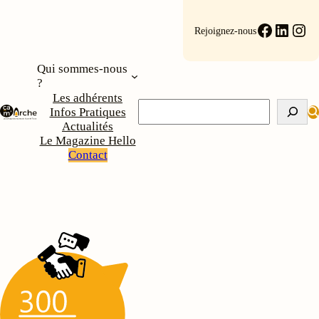
Aller
au
Faceboo
Linke
Ins
Rejoignez-nous
contenu
Qui sommes-nous
?
Les adhérents
Rechercher
Infos Pratiques
Actualités
Le Magazine Hello
Contact