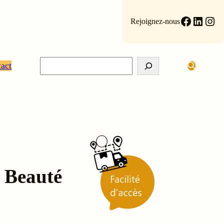
Faceboo
Linke
Ins
Rejoignez-nous
Rechercher
act
 Beauté