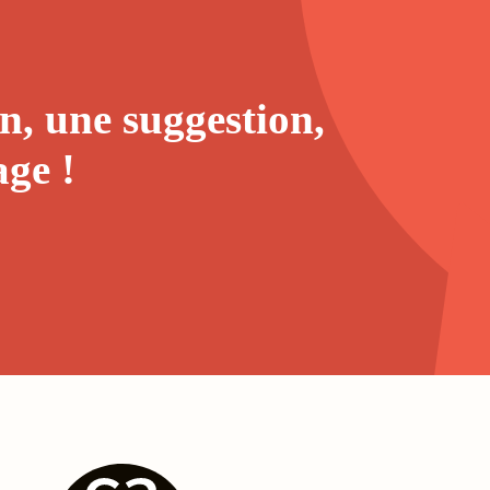
n, une suggestion,
age
!