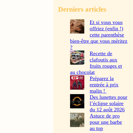
Derniers articles
Et si vous vous
offriez (enfin !)
cette parenthèse
bien-être que vous méritez
?
Recette de
clafoutis aux
fruits rouges et
au chocolat
Préparez la
rentrée à prix
malin !
Des lunettes pour
l’éclipse solaire
du 12 août 2026
Astuce de pro
pour une barbe
au top