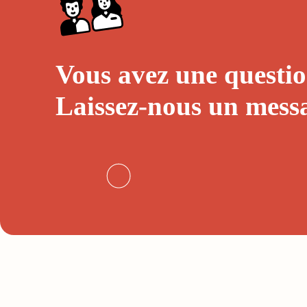
Vous avez une questio
Laissez-nous un
mess