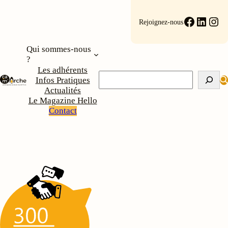
Aller
au
Faceboo
Linke
Ins
Rejoignez-nous
contenu
Qui sommes-nous
?
Les adhérents
Rechercher
Infos Pratiques
Actualités
Le Magazine Hello
Contact