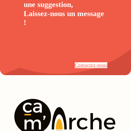
une suggestion,
Laissez-nous un
message
!
Contactez-nous