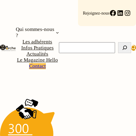
Aller
au
Faceboo
Linke
Ins
Rejoignez-nous
contenu
Qui sommes-nous
?
Les adhérents
Rechercher
Infos Pratiques
Actualités
Le Magazine Hello
Contact