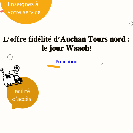
L’offre fidélité d’𝐀𝐮𝐜𝐡𝐚𝐧 𝐓𝐨𝐮𝐫𝐬 𝐧𝐨𝐫𝐝 :
𝐥𝐞 𝐣𝐨𝐮𝐫 𝐖𝐚𝐚𝐨𝐡!
Promotion