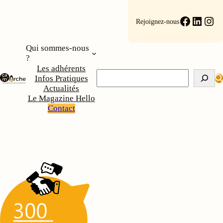
Aller
au
Faceboo
Linke
Ins
Rejoignez-nous
contenu
Qui sommes-nous
?
Les adhérents
Rechercher
Infos Pratiques
Actualités
Le Magazine Hello
Contact