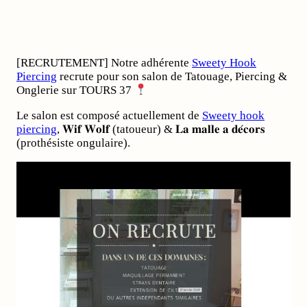
[RECRUTEMENT] Notre adhérente
Sweety Hook
Piercing
recrute pour son salon de Tatouage, Piercing &
Onglerie sur TOURS 37
Le salon est composé actuellement de
Sweety hook
piercing
, 𝐖𝐢𝐟 𝐖𝐨𝐥𝐟 (tatoueur) & 𝐋𝐚 𝐦𝐚𝐥𝐥𝐞 𝐚 𝐝𝐞́𝐜𝐨𝐫𝐬
(prothésiste ongulaire).