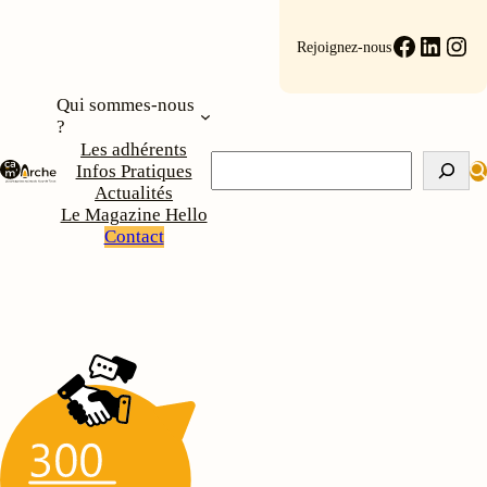
Aller
au
Faceboo
Linke
Ins
Rejoignez-nous
contenu
Qui sommes-nous
?
Les adhérents
Rechercher
Infos Pratiques
Actualités
Le Magazine Hello
Contact