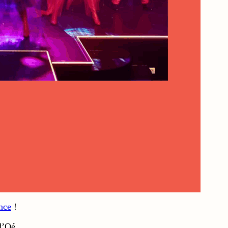
nce
!
-d’Oé