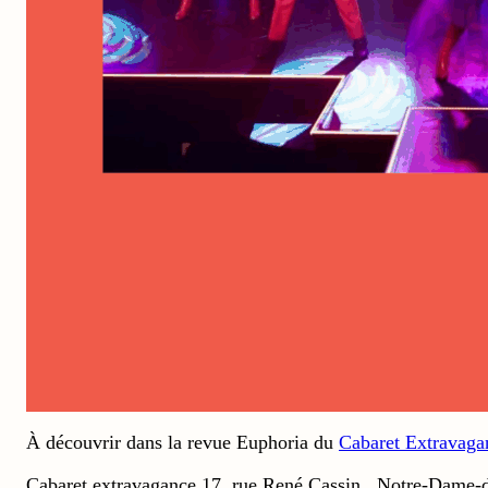
À découvrir dans la revue Euphoria du
Cabaret Extravaga
Cabaret extravagance 17, rue René Cassin , Notre-Dame