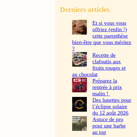
Derniers articles
Et si vous vous
offriez (enfin !)
cette parenthèse
bien-être que vous méritez
?
Recette de
clafoutis aux
fruits rouges et
au chocolat
Préparez la
rentrée à prix
malin !
Des lunettes pour
l’éclipse solaire
du 12 août 2026
Astuce de pro
pour une barbe
au top