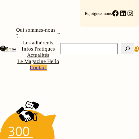
Aller
au
Faceboo
Linke
Ins
Rejoignez-nous
contenu
Qui sommes-nous
?
Les adhérents
Rechercher
Infos Pratiques
Actualités
Le Magazine Hello
Contact