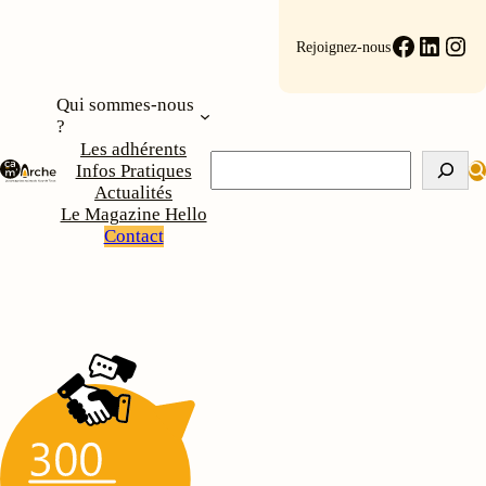
Aller
au
Faceboo
Linke
Ins
Rejoignez-nous
contenu
Qui sommes-nous
?
Les adhérents
Rechercher
Infos Pratiques
Actualités
Le Magazine Hello
Contact