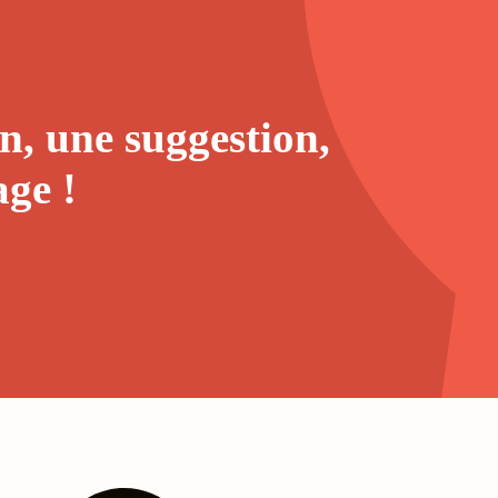
n, une suggestion,
age
!