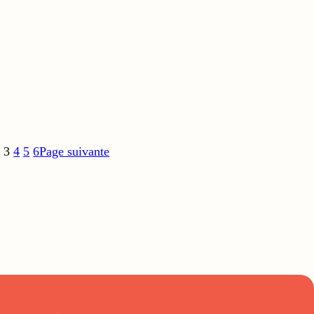
2
3
4
5
6
Page suivante