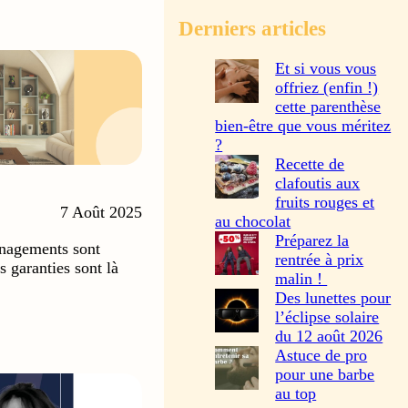
Derniers articles
Et si vous vous
offriez (enfin !)
cette parenthèse
bien-être que vous méritez
?
Recette de
clafoutis aux
fruits rouges et
7 Août 2025
au chocolat
Préparez la
agements sont
rentrée à prix
s garanties sont là
malin !
…
Des lunettes pour
l’éclipse solaire
du 12 août 2026
Astuce de pro
pour une barbe
au top