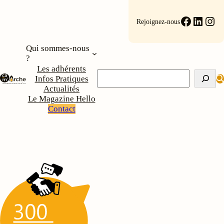
Aller
au
Faceboo
Linke
Ins
Rejoignez-nous
contenu
Qui sommes-nous
?
Les adhérents
Rechercher
Infos Pratiques
Actualités
Le Magazine Hello
Contact