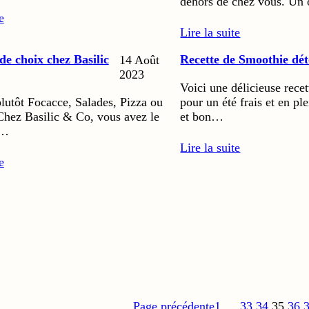
dehors de chez vous. Un
e
Lire la suite
de choix chez Basilic
Recette de Smoothie dé
14 Août
2023
Voici une délicieuse rece
lutôt Focacce, Salades, Pizza ou
pour un été frais et en pl
 Chez Basilic & Co, vous avez le
et bon…
n…
Lire la suite
e
Page précédente
1
…
33
34
35
36