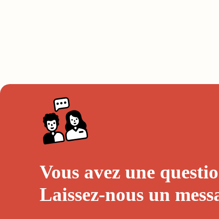
Vous avez une questio
Laissez-nous un
mess