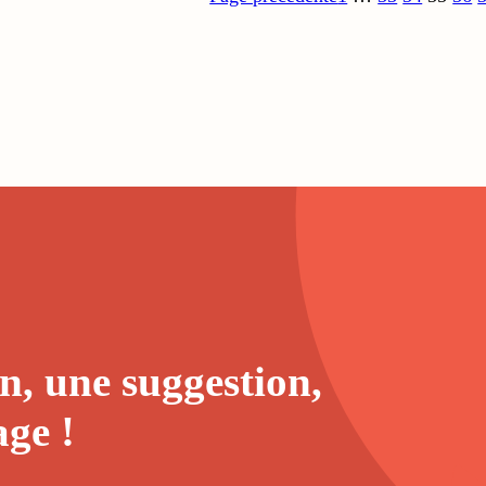
n, une suggestion,
age
!