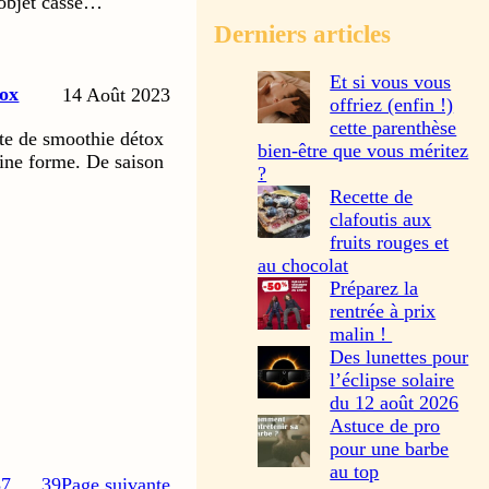
 objet cassé…
Derniers articles
Et si vous vous
tox
14 Août 2023
offriez (enfin !)
cette parenthèse
tte de smoothie détox
bien-être que vous méritez
eine forme. De saison
?
Recette de
clafoutis aux
fruits rouges et
au chocolat
Préparez la
rentrée à prix
malin !
Des lunettes pour
l’éclipse solaire
du 12 août 2026
Astuce de pro
pour une barbe
au top
37
…
39
Page suivante