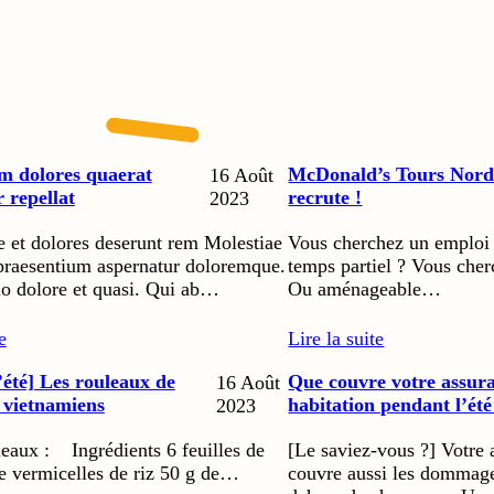
m dolores quaerat
McDonald’s Tours Nor
16 Août
 repellat
recrute !
2023
 et dolores deserunt rem Molestiae
Vous cherchez un emploi 
praesentium aspernatur doloremque.
temps partiel ? Vous cher
io dolore et quasi. Qui ab…
Ou aménageable…
e
Lire la suite
’été] Les rouleaux de
Que couvre votre assur
16 Août
 vietnamiens
habitation pendant l’été
2023
eaux : Ingrédients 6 feuilles de
[Le saviez-vous ?] Votre 
de vermicelles de riz 50 g de…
couvre aussi les dommage