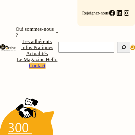
Aller
au
Faceboo
Linke
Ins
Rejoignez-nous
contenu
Qui sommes-nous
?
Les adhérents
Rechercher
Infos Pratiques
Actualités
Le Magazine Hello
Contact