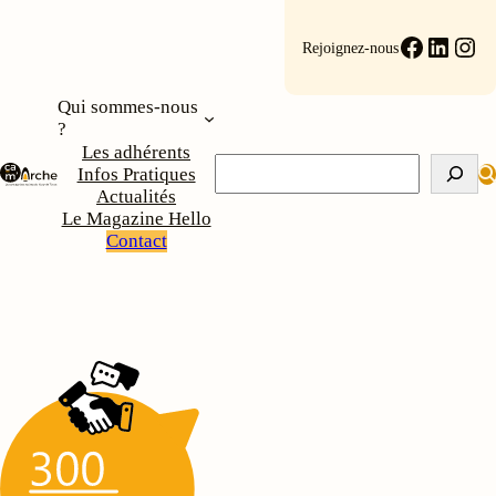
Aller
au
Faceboo
Linke
Ins
Rejoignez-nous
contenu
Qui sommes-nous
?
Les adhérents
Rechercher
Infos Pratiques
Actualités
Le Magazine Hello
Contact