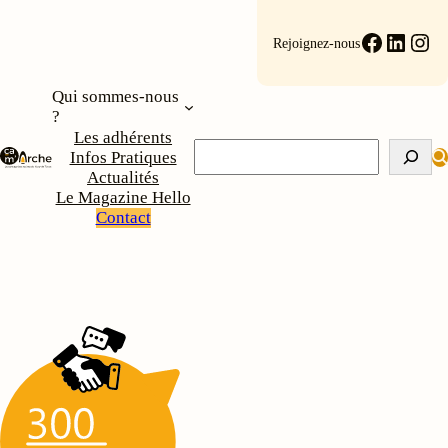
Aller
au
Faceboo
Linke
Ins
Rejoignez-nous
contenu
Qui sommes-nous
?
Les adhérents
Rechercher
Infos Pratiques
Actualités
Le Magazine Hello
Contact