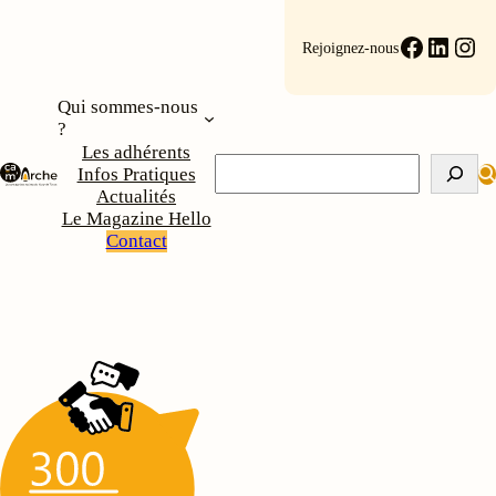
Aller
au
Faceboo
Linke
Ins
Rejoignez-nous
contenu
Qui sommes-nous
?
Les adhérents
Rechercher
Infos Pratiques
Actualités
Le Magazine Hello
Contact