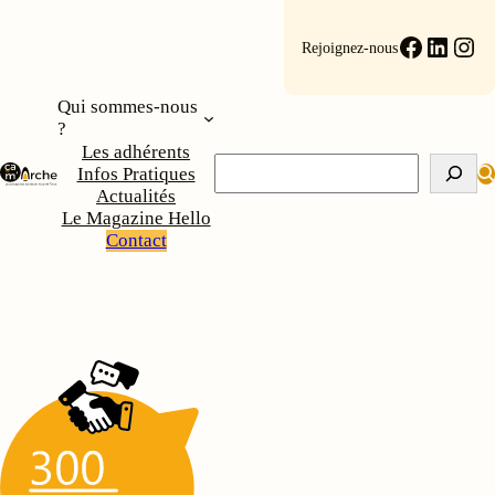
Aller
au
Faceboo
Linke
Ins
Rejoignez-nous
contenu
Qui sommes-nous
?
Les adhérents
Rechercher
Infos Pratiques
Actualités
Le Magazine Hello
Contact