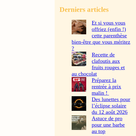
Derniers articles
Et si vous vous
offriez (enfin !)
cette parenthèse
bien-être que vous méritez
?
Recette de
clafoutis aux
fruits rouges et
au chocolat
Préparez la
rentrée à prix
malin !
Des lunettes pour
l’éclipse solaire
du 12 août 2026
Astuce de pro
pour une barbe
au top