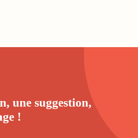
n, une suggestion,
age
!