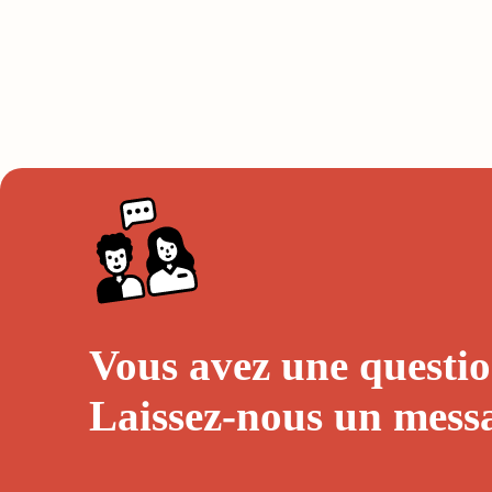
Vous avez une questio
Laissez-nous un
mess