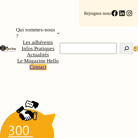
Aller
au
Faceboo
Linke
Ins
Rejoignez-nous
contenu
Qui sommes-nous
?
Les adhérents
Rechercher
Infos Pratiques
Actualités
Le Magazine Hello
Contact