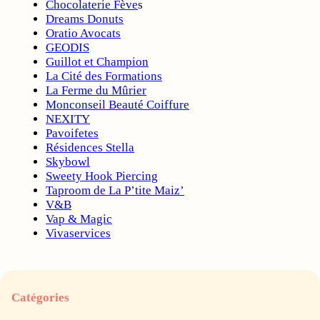
Chocolaterie Fève
s
Dreams Donuts
Oratio Avocats
GEODIS
Guillot et Champion
La Cité des Formations
La Ferme du Mûrier
Monconseil Beauté Coiffure
NEXITY
Pavoifetes
Résidences Stella
Skybowl
Sweety Hook Piercing
Taproom de La P’tite Maiz’
V&B
Vap & Magic
Vivaservices
Catégories