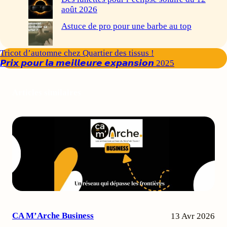
août 2026
Astuce de pro pour une barbe au top
Tricot d’automne chez Quartier des tissus !
𝙋𝙧𝙞𝙭 𝙥𝙤𝙪𝙧 𝙡𝙖 𝙢𝙚𝙞𝙡𝙡𝙚𝙪𝙧𝙚 𝙚𝙭𝙥𝙖𝙣𝙨𝙞𝙤𝙣 2025
Articles similaires
CA M’Arche Business
13 Avr 2026