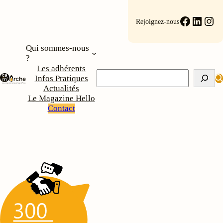
Aller
au
Faceboo
Linke
Ins
Rejoignez-nous
contenu
Qui sommes-nous
?
Les adhérents
Rechercher
Infos Pratiques
Actualités
Le Magazine Hello
Contact